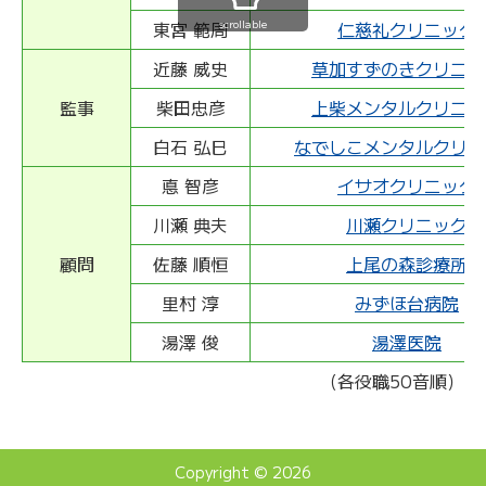
scrollable
東宮 範周
仁慈礼クリニック
近藤 威史
草加すずのきクリニッ
監事
柴田忠彦
上柴メンタルクリニッ
白石 弘巳
なでしこメンタルクリニ
悳 智彦
イサオクリニック
川瀬 典夫
川瀬クリニック
顧問
佐藤 順恒
上尾の森診療所
里村 淳
みずほ台病院
湯澤 俊
湯澤医院
（各役職50音順）
Copyright © 2026