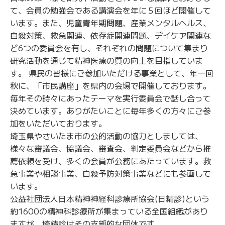
て、会員の勉強会である講演会を年に５回ほど開催して
います。また、児童青年期問題、産業メンタルヘルス、
自殺対策、救急関連、依存症関連問題、デイケア関連な
ど6つの委員会を有し、それぞれの問題について集まり
研究活動を通じて精神医療の質の向上を目指していま
す。 県民の皆様にご参加いただける事業として、年一回
秋に、「市民講座」を県内の会場で開催しております。
毎年その時々にあったテーマを実行委員会で話し合って
決めています。ありがたいことに毎年多くの方々にご参
加をいただいております。
埼玉県やさいたま市の公的活動の協力としましては、
様々な審議会、協議会、審査会、判定委員会などから推
薦依頼を受け、多くの会員が公務にあたっています。救
急事業や相談事業、自殺予防対策事業などにも参画して
います。
公益社団法人日本精神神経科診療所協会(日精診)という
約1600の精神科診療所が集まっている全国組織があり
ますが、埼精診はその支部的な団体です。