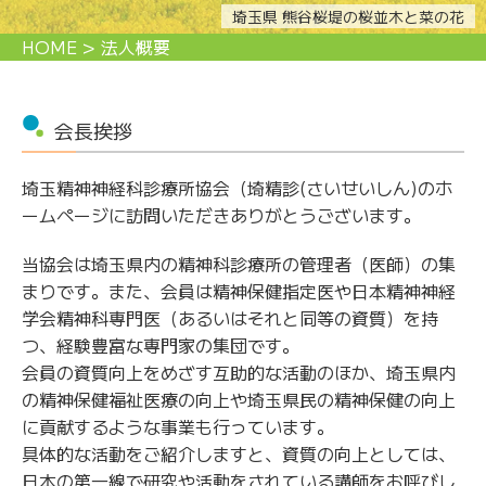
埼玉県 熊谷桜堤の桜並木と菜の花
HOME
>
法人概要
会
長
挨
拶
埼玉精神神経科診療所協会（埼精診(さいせいしん)のホ
ームページに訪問いただきありがとうございます。
当協会は埼玉県内の精神科診療所の管理者（医師）の集
まりです。また、会員は精神保健指定医や日本精神神経
学会精神科専門医（あるいはそれと同等の資質）を持
つ、経験豊富な専門家の集団です。
会員の資質向上をめざす互助的な活動のほか、埼玉県内
の精神保健福祉医療の向上や埼玉県民の精神保健の向上
に貢献するような事業も行っています。
具体的な活動をご紹介しますと、資質の向上としては、
日本の第一線で研究や活動をされている講師をお呼びし