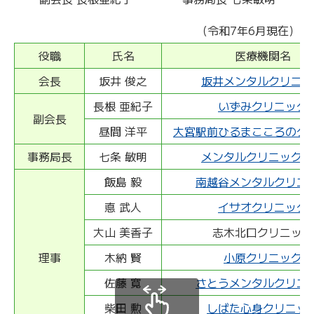
（令和7年6月現在）
役職
氏名
医療機関名
会長
坂井 俊之
坂井メンタルクリニッ
長根 亜紀子
いずみクリニック
副会長
昼間 洋平
大宮駅前ひるまこころのク
事務局長
七条 敏明
メンタルクリニック美
飯島 毅
南越谷メンタルクリニ
悳 武人
イサオクリニック
大山 美香子
志木北口クリニック
理事
木納 賢
小原クリニック
佐藤 寛
さとうメンタルクリニ
柴田 勲
しばた心身クリニッ