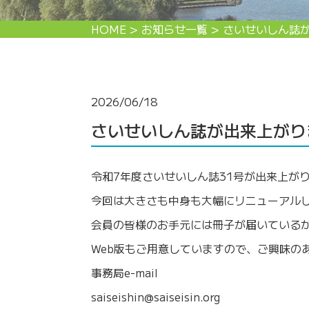
HOME
>
お知らせ一覧
>
さいせいしん誌
2026/06/18
さいせいしん誌が出来上がり
令和7年度さいせいしん誌31号が出来上が
今回は大きさも中身も大幅にリニューアル
会員の皆様のお手元には冊子が届いている
Web版もご用意していますので、ご興味の
事務局e-mail
saiseishin@saiseisin.org